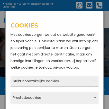
Al meer dan 25 jaar hét schoonmaakbedrijf
uit de regio
COOKIES
Met cookies zorgen we dat de website goed werkt
en fijner voor je is. Meestal slaan we wat info op om
je ervaring persoonlijker te maken. Geen zorgen:
ZONNEPANELEN VAN UW
het gaat niet om directe identificatie, maar om
BEDRIJF LATEN SCHOONMAKEN
handige instellingen en voorkeuren. Jij bepaalt zelf
welke cookies je toelaat; privacy voorop.
Strikt noodzakelijke cookies
Home
Zonnepanelen van uw bedrijf laten schoonmaken
Deze cookies zorgen ervoor dat de website
Prestatiecookies
überhaupt werkt. Ze zijn dus altijd actief en
kunnen niet worden uitgezet. Meestal worden