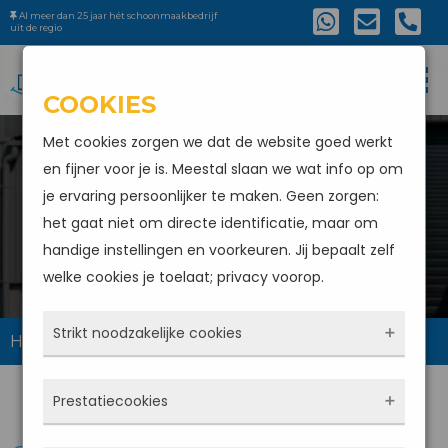
Al meer dan 25 jaar hét schoonmaakbedrijf
uit de regio
COOKIES
Met cookies zorgen we dat de website goed werkt
en fijner voor je is. Meestal slaan we wat info op om
je ervaring persoonlijker te maken. Geen zorgen:
het gaat niet om directe identificatie, maar om
GEVEL LOODS REINIGEN
handige instellingen en voorkeuren. Jij bepaalt zelf
welke cookies je toelaat; privacy voorop.
Strikt noodzakelijke cookies
Home
Gevel loods reinigen
Deze cookies zorgen ervoor dat de website
Prestatiecookies
überhaupt werkt. Ze zijn dus altijd actief en
kunnen niet worden uitgezet. Meestal worden