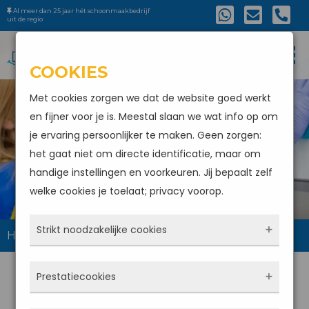
Al meer dan 25 jaar hét schoonmaakbedrijf
uit de regio
COOKIES
Met cookies zorgen we dat de website goed werkt
en fijner voor je is. Meestal slaan we wat info op om
je ervaring persoonlijker te maken. Geen zorgen:
SCHOONMAAKBEDRIJF
het gaat niet om directe identificatie, maar om
WESTMAAS
handige instellingen en voorkeuren. Jij bepaalt zelf
welke cookies je toelaat; privacy voorop.
Strikt noodzakelijke cookies
Home
Schoonmaakbedrijf Westmaas
Deze cookies zorgen ervoor dat de website
Prestatiecookies
überhaupt werkt. Ze zijn dus altijd actief en
kunnen niet worden uitgezet. Meestal worden