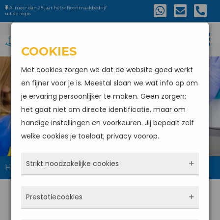
Al meer dan 25 jaar hét schoonmaakbedrijf
uit de regio
COOKIES
Met cookies zorgen we dat de website goed werkt
en fijner voor je is. Meestal slaan we wat info op om
je ervaring persoonlijker te maken. Geen zorgen:
SCHOONMAAKBEDRIJF
het gaat niet om directe identificatie, maar om
KLAASWAAL
handige instellingen en voorkeuren. Jij bepaalt zelf
welke cookies je toelaat; privacy voorop.
Strikt noodzakelijke cookies
Home
Schoonmaakbedrijf Klaaswaal
Deze cookies zorgen ervoor dat de website
Prestatiecookies
überhaupt werkt. Ze zijn dus altijd actief en
kunnen niet worden uitgezet. Meestal worden