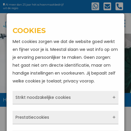
Al meer dan 25 jaar hét schoonmaakbedrijf
uit de regio
COOKIES
Met cookies zorgen we dat de website goed werkt
en fijner voor je is. Meestal slaan we wat info op om
je ervaring persoonlijker te maken. Geen zorgen:
SCHOONMAAKBEDRIJF
het gaat niet om directe identificatie, maar om
HOOGERHEIDE
handige instellingen en voorkeuren. Jij bepaalt zelf
welke cookies je toelaat; privacy voorop.
Strikt noodzakelijke cookies
Home
Schoonmaakbedrijf Hoogerheide
Deze cookies zorgen ervoor dat de website
Prestatiecookies
überhaupt werkt. Ze zijn dus altijd actief en
kunnen niet worden uitgezet. Meestal worden