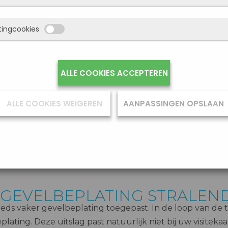
ekers vandaan komen en welke pagina’s populair zijn. Zo kunne
ies blokkeert of je waarschuwt, maar dan werkt (een deel van) 
ebsite blijven verbeteren. Alles wat we meten is anoniem, we w
niet goed. Deze cookies slaan geen persoonlijke gegevens op.
 cookies onthouden jouw voorkeuren. Bijvoorbeeld taalkeuze of
tingcookies
iet wie je bent. Als je deze cookies weigert, kunnen we je bezoek
ulde gegevens. Zo werkt de site prettiger en sluit alles beter aa
emen in onze statistieken.
j fijn vindt.
etingcookies worden gebruikt om surfgedrag over verschillende
et
Privacybeleid en Servicevoorwaarden van Google
beschrijft Go
ites heen te volgen. Zo kunnen we meten welke
ALLE COOKIES ACCEPTEREN
zij uw persoonsgegevens gebruiken.
rtentiecampagnes goed werken en je opnieuw benaderen met
hte advertenties (remarketing). Er wordt geen directe persoonli
ALLE COOKIES WEIGEREN
AANPASSINGEN OPSLAAN
 opgeslagen, maar wel een unieke code van je browser of appar
ikt. Als je deze cookies weigert, zie je nog steeds advertenties 
ijn minder relevant voor jou.
teeds vaker gevelbeplating toegepast. In de loop van d
ting. Deze uitslag past natuurlijk niet bij uw visitekaart