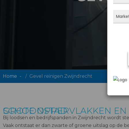
bezo
cook
de w
site 
Deze
Marke
dus n
ingev
meen
wat ji
Mark
In h
webs
hoe 
adve
geric
info
gebru
Home
Gevel reinigen Zwijndrecht
die z
GROTE OPPERVLAKKEN EN GEVELBEPLATING STRALEND SCHOON MET SCHOONSTAD
Bij loodsen en bedrijfspanden in Zwijndrecht wordt s
Vaak ontstaat er dan zwarte of groene uitslag op de bepla