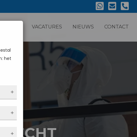
NS TEAM
VACATURES
NIEUWS
CONTACT
eestal
n: het
dus
n
DRECHT
e