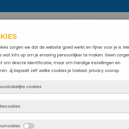
T DOEN WIJ
KWALITEIT
ONZE KLANTEN
O
KIES
kies zorgen we dat de website goed werkt en fijner voor je is. M
e wat info op om je ervaring persoonlijker te maken. Geen zorge
et om directe identificatie, maar om handige instellingen en
en. Jij bepaalt zelf welke cookies je toelaat; privacy voorop.
 noodzakelijke cookies
cookies zorgen ervoor dat de website überhaupt werkt. Ze zijn 
tiecookies
d actief en kunnen niet worden uitgezet. Meestal worden ze allee
atst als jij iets doet, zoals inloggen, een formulier invullen of je
 REINIGEN ZWIJN
deze cookies zien we hoe vaak onze site bezocht wordt, waar
eurcookies
cyvoorkeuren opslaan. Je kunt je browser zo instellen dat hij dez